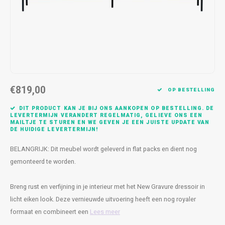
Kasten
Cobble
Spotjes
Vazen
Kleer
Badm
Bankjes
Vienna
Kussens
Vitrin
Havana
Plaids
Conso
Helsinki
Bath & Body
Nacht
€819,00
OP BESTELLING
Belvedere
Kaartjes
Kaste
DIT PRODUCT KAN JE BIJ ONS AANKOPEN OP BESTELLING. DE
LEVERTERMIJN VERANDERT REGELMATIG, GELIEVE ONS EEN
MAILTJE TE STUREN EN WE GEVEN JE EEN JUISTE UPDATE VAN
Isla Sofa
Textiel
Wandk
DE HUIDIGE LEVERTERMIJN!
BELANGRIJK: Dit meubel wordt geleverd in flat packs en dient nog
Daydream XL
Kerst
gemonteerd te worden.
Geurstokjes
Breng rust en verfijning in je interieur met het New Gravure dressoir in
licht eiken look. Deze vernieuwde uitvoering heeft een nog royaler
Bloempotten
formaat en combineert een
Lees meer