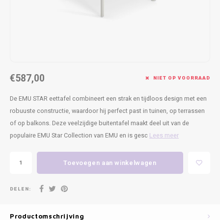
Kasten
Cobble
Spotjes
Vazen
Kleer
Badm
Bankjes
Vienna
Kussens
Vitrin
Havana
Plaids
Conso
€587,00
Helsinki
Bath & Body
Nacht
NIET OP VOORRAAD
De EMU STAR eettafel combineert een strak en tijdloos design met een
Belvedere
Kaartjes
Kaste
robuuste constructie, waardoor hij perfect past in tuinen, op terrassen
of op balkons. Deze veelzijdige buitentafel maakt deel uit van de
Isla Sofa
Textiel
Wandk
populaire EMU Star Collection van EMU en is gesc
Lees meer
Daydream XL
Kerst
Toevoegen aan winkelwagen
Geurstokjes
DELEN:
Bloempotten
Productomschrijving