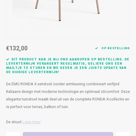
Kasten
Cobble
Spotjes
Vazen
Kleer
Badm
Bankjes
Vienna
Kussens
Vitrin
Havana
Plaids
Conso
€132,00
Helsinki
Bath & Body
Nacht
OP BESTELLING
DIT PRODUCT KAN JE BIJ ONS AANKOPEN OP BESTELLING. DE
Belvedere
Kaartjes
Kaste
LEVERTERMIJN VERANDERT REGELMATIG, GELIEVE ONS EEN
MAILTJE TE STUREN EN WE GEVEN JE EEN JUISTE UPDATE VAN
DE HUIDIGE LEVERTERMIJN!
Isla Sofa
Textiel
Wandk
De EMU RONDA X eetstoel zonder armleuning combineert verfijnd
Italiaans design met moderne technologie en optimaal zitcomfort. Deze
Daydream XL
Kerst
elegante tuinstoel maakt deel uit van de complete RONDA X-collectie en
is perfect voor terras, balkon of tuin.
Geurstokjes
De struct
Lees meer
Bloempotten