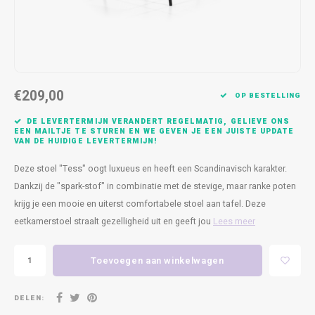
Kasten
Cobble
Spotjes
Vazen
Kleer
Badm
Bankjes
Vienna
Kussens
Vitrin
Havana
Plaids
Conso
€209,00
OP BESTELLING
Helsinki
Bath & Body
Nacht
DE LEVERTERMIJN VERANDERT REGELMATIG, GELIEVE ONS
EEN MAILTJE TE STUREN EN WE GEVEN JE EEN JUISTE UPDATE
VAN DE HUIDIGE LEVERTERMIJN!
Belvedere
Kaartjes
Kaste
Deze stoel "Tess" oogt luxueus en heeft een Scandinavisch karakter.
Isla Sofa
Textiel
Wandk
Dankzij de "spark-stof" in combinatie met de stevige, maar ranke poten
krijg je een mooie en uiterst comfortabele stoel aan tafel. Deze
Daydream XL
Kerst
eetkamerstoel straalt gezelligheid uit en geeft jou
Lees meer
Geurstokjes
Toevoegen aan winkelwagen
Bloempotten
DELEN: