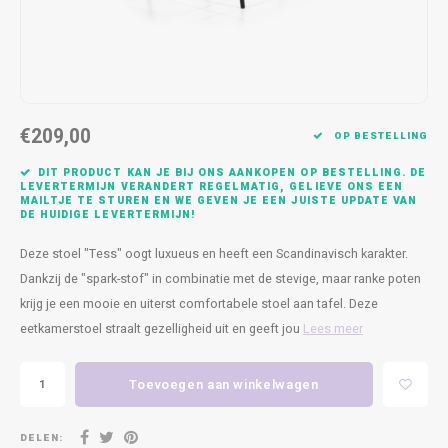
Kasten
Cobble
Spotjes
Vazen
Kleer
Badm
Bankjes
Vienna
Kussens
Vitrin
Havana
Plaids
Conso
€209,00
OP BESTELLING
Helsinki
Bath & Body
Nacht
DIT PRODUCT KAN JE BIJ ONS AANKOPEN OP BESTELLING. DE
LEVERTERMIJN VERANDERT REGELMATIG, GELIEVE ONS EEN
MAILTJE TE STUREN EN WE GEVEN JE EEN JUISTE UPDATE VAN
Belvedere
Kaartjes
Kaste
DE HUIDIGE LEVERTERMIJN!
Deze stoel "Tess" oogt luxueus en heeft een Scandinavisch karakter.
Isla Sofa
Textiel
Wandk
Dankzij de "spark-stof" in combinatie met de stevige, maar ranke poten
krijg je een mooie en uiterst comfortabele stoel aan tafel. Deze
Daydream XL
Kerst
eetkamerstoel straalt gezelligheid uit en geeft jou
Lees meer
Geurstokjes
Toevoegen aan winkelwagen
Bloempotten
DELEN: