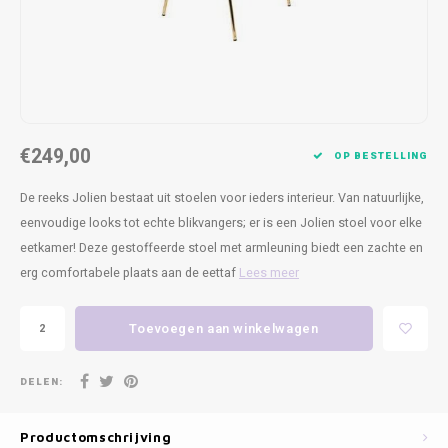
Kasten
Cobble
Spotjes
Vazen
Kleer
Badm
Bankjes
Vienna
Kussens
Vitrin
Havana
Plaids
Conso
€249,00
OP BESTELLING
Helsinki
Bath & Body
Nacht
De reeks Jolien bestaat uit stoelen voor ieders interieur. Van natuurlijke,
Belvedere
Kaartjes
Kaste
eenvoudige looks tot echte blikvangers; er is een Jolien stoel voor elke
eetkamer! Deze gestoffeerde stoel met armleuning biedt een zachte en
Isla Sofa
Textiel
Wandk
erg comfortabele plaats aan de eettaf
Lees meer
Daydream XL
Kerst
Toevoegen aan winkelwagen
Geurstokjes
DELEN:
Bloempotten
Productomschrijving