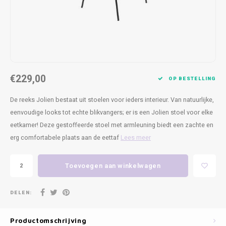
Kasten
Cobble
Spotjes
Vazen
Kleer
Badm
Bankjes
Vienna
Kussens
Vitrin
Havana
Plaids
Conso
€229,00
OP BESTELLING
Helsinki
Bath & Body
Nacht
De reeks Jolien bestaat uit stoelen voor ieders interieur. Van natuurlijke,
Belvedere
Kaartjes
Kaste
eenvoudige looks tot echte blikvangers; er is een Jolien stoel voor elke
eetkamer! Deze gestoffeerde stoel met armleuning biedt een zachte en
Isla Sofa
Textiel
Wandk
erg comfortabele plaats aan de eettaf
Lees meer
Daydream XL
Kerst
Toevoegen aan winkelwagen
Geurstokjes
DELEN:
Bloempotten
Productomschrijving