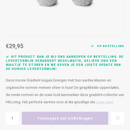
Kasten
Cobble
Spotjes
Vazen
Kleer
Badm
Bankjes
Vienna
Kussens
Vitrin
Havana
Plaids
Conso
€29,95
Helsinki
Bath & Body
Nacht
OP BESTELLING
DIT PRODUCT KAN JE BIJ ONS AANKOPEN OP BESTELLING. DE
Belvedere
Kaartjes
Kaste
LEVERTERMIJN VERANDERT REGELMATIG, GELIEVE ONS EEN
MAILTJE TE STUREN EN WE GEVEN JE EEN JUISTE UPDATE VAN
DE HUIDIGE LEVERTERMIJN!
Isla Sofa
Textiel
Wandk
Deze mooie Gradient kopjes brengen met hun aardse kleuren en
organische vormen meteen sfeer in huis! De gespikkelde oppervlakte,
Daydream XL
Kerst
de ronde vormen en de ruwe look kenmerken deze gradiënt-collectie van
HKLiving. Het perfecte servies voor al die gezellige ete
Lees meer
Geurstokjes
Bloempotten
Toevoegen aan winkelwagen