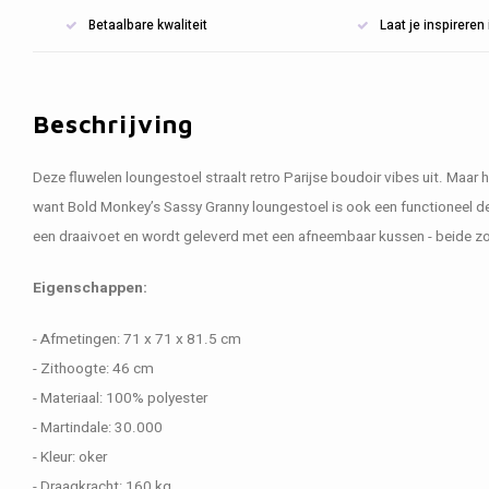
Betaalbare kwaliteit
Laat je inspirere
Beschrijving
Deze fluwelen loungestoel straalt retro Parijse boudoir vibes uit. Maar he
want Bold Monkey’s Sassy Granny loungestoel is ook een functioneel de
een draaivoet en wordt geleverd met een afneembaar kussen - beide zo
Eigenschappen:
- Afmetingen: 71 x 71 x 81.5 cm
- Zithoogte: 46 cm
- Materiaal: 100% polyester
- Martindale: 30.000
- Kleur: oker
- Draagkracht: 160 kg