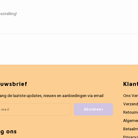
estelling!
euwsbrief
Klan
ang de laatste updates, nieuws en aanbiedingen via email
Ons Ver
Verzend
Abonneer
Retourn
Algeme
Betaal
lg ons
Privacy 