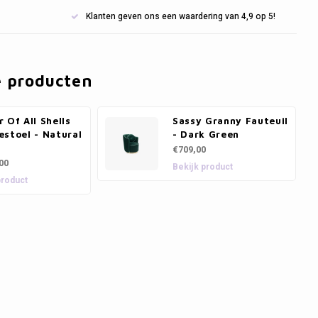
Klanten geven ons een waardering van 4,9 op 5!
e producten
 Of All Shells
Sassy Granny Fauteuil
stoel - Natural
- Dark Green
€709,00
00
Bekijk product
product