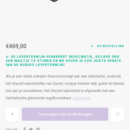
Kasten
Cobble
Spotjes
Vazen
Kleer
Badm
Bankjes
Vienna
Kussens
Vitrin
Havana
Plaids
Conso
€469,00
Helsinki
Bath & Body
Nacht
OP BESTELLING
DE LEVERTERMIJN VERANDERT REGELMATIG, GELIEVE ONS
Belvedere
Kaartjes
Kaste
EEN MAILTJE TE STUREN EN WE GEVEN JE EEN JUISTE UPDATE
VAN DE HUIDIGE LEVERTERMIJN!
Isla Sofa
Textiel
Wandk
Als je een slank, metalen frame toevoegt aan een salontafel, zoals bij
het Glazed salontafeltje van Zuiver, voeg je meteen stijl, gratie en klasse
Daydream XL
Kerst
toe aan je woonkamer. Het Glazed salontafel is afgewerkt met een
fantastische glanzende tegelbovenkant.
Lees meer
Geurstokjes
Toevoegen aan winkelwagen
Bloempotten
DELEN: