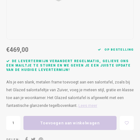
Kasten
Cobble
Spotjes
Vazen
Kleer
Badm
Bankjes
Vienna
Kussens
Vitrin
Havana
Plaids
Conso
€469,00
Helsinki
Bath & Body
Nacht
OP BESTELLING
DE LEVERTERMIJN VERANDERT REGELMATIG, GELIEVE ONS
Belvedere
Kaartjes
Kaste
EEN MAILTJE TE STUREN EN WE GEVEN JE EEN JUISTE UPDATE
VAN DE HUIDIGE LEVERTERMIJN!
Isla Sofa
Textiel
Wandk
Als je een slank, metalen frame toevoegt aan een salontafel, zoals bij
het Glazed salontafeltje van Zuiver, voeg je meteen stijl, gratie en klasse
Daydream XL
Kerst
toe aan je woonkamer. Het Glazed salontafel is afgewerkt met een
fantastische glanzende tegelbovenkant.
Lees meer
Geurstokjes
Toevoegen aan winkelwagen
Bloempotten
DELEN: