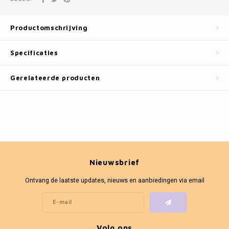
Fotokaders
Productomschrijving
Specificaties
Gerelateerde producten
Nieuwsbrief
Ontvang de laatste updates, nieuws en aanbiedingen via email
Volg ons