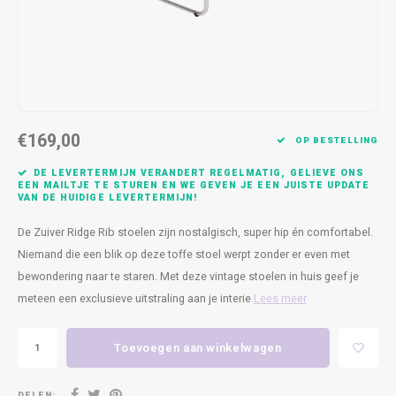
Kasten
Cobble
Spotjes
Vazen
Kleer
Badm
Bankjes
Vienna
Kussens
Vitrin
Havana
Plaids
Conso
€169,00
Helsinki
Bath & Body
Nacht
OP BESTELLING
DE LEVERTERMIJN VERANDERT REGELMATIG, GELIEVE ONS
Belvedere
Kaartjes
Kaste
EEN MAILTJE TE STUREN EN WE GEVEN JE EEN JUISTE UPDATE
VAN DE HUIDIGE LEVERTERMIJN!
Isla Sofa
Textiel
Wandk
De Zuiver Ridge Rib stoelen zijn nostalgisch, super hip én comfortabel.
Niemand die een blik op deze toffe stoel werpt zonder er even met
Daydream XL
Kerst
bewondering naar te staren. Met deze vintage stoelen in huis geef je
meteen een exclusieve uitstraling aan je interie
Lees meer
Geurstokjes
Toevoegen aan winkelwagen
Bloempotten
DELEN: