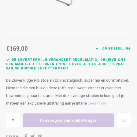
Kasten
Cobble
Spotjes
Vazen
Kleer
Badm
Bankjes
Vienna
Kussens
Vitrin
Havana
Plaids
Conso
€169,00
Helsinki
Bath & Body
Nacht
OP BESTELLING
DE LEVERTERMIJN VERANDERT REGELMATIG, GELIEVE ONS
Belvedere
Kaartjes
Kaste
EEN MAILTJE TE STUREN EN WE GEVEN JE EEN JUISTE UPDATE
VAN DE HUIDIGE LEVERTERMIJN!
Isla Sofa
Textiel
Wandk
De Zuiver Ridge Rib stoelen zijn nostalgisch, super hip én comfortabel.
Niemand die een blik op deze toffe stoel werpt zonder er even met
Daydream XL
Kerst
bewondering naar te staren. Met deze vintage stoelen in huis geef je
meteen een exclusieve uitstraling aan je interie
Lees meer
Geurstokjes
Toevoegen aan winkelwagen
Bloempotten
DELEN: