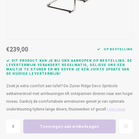
Kasten
Cobble
Spotjes
Vazen
Kleer
Badm
Bankjes
Vienna
Kussens
Vitrin
Havana
Plaids
Conso
€239,00
Helsinki
Bath & Body
Nacht
OP BESTELLING
DIT PRODUCT KAN JE BIJ ONS AANKOPEN OP BESTELLING. DE
Belvedere
Kaartjes
Kaste
LEVERTERMIJN VERANDERT REGELMATIG, GELIEVE ONS EEN
MAILTJE TE STUREN EN WE GEVEN JE EEN JUISTE UPDATE VAN
DE HUIDIGE LEVERTERMIJN!
Isla Sofa
Textiel
Wandk
Zoek je extra comfort aan tafel? De Zuiver Ridge Deco Symbols
eetkamerstoel met armleuningen tilt ontspannen dineren naar een hoger
Daydream XL
Kerst
niveau. Dankzij de comfortabele armsteunen geniet je van optimale
ondersteuning tijdens lange diners, thuiswerken of gezell
Lees meer
Geurstokjes
Bloempotten
Toevoegen aan winkelwagen