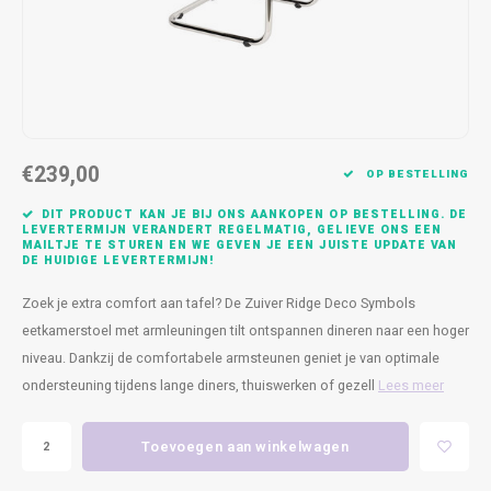
Kasten
Cobble
Spotjes
Vazen
Kleer
Badm
Bankjes
Vienna
Kussens
Vitrin
Havana
Plaids
Conso
€239,00
Helsinki
Bath & Body
Nacht
OP BESTELLING
DIT PRODUCT KAN JE BIJ ONS AANKOPEN OP BESTELLING. DE
Belvedere
Kaartjes
Kaste
LEVERTERMIJN VERANDERT REGELMATIG, GELIEVE ONS EEN
MAILTJE TE STUREN EN WE GEVEN JE EEN JUISTE UPDATE VAN
DE HUIDIGE LEVERTERMIJN!
Isla Sofa
Textiel
Wandk
Zoek je extra comfort aan tafel? De Zuiver Ridge Deco Symbols
eetkamerstoel met armleuningen tilt ontspannen dineren naar een hoger
Daydream XL
Kerst
niveau. Dankzij de comfortabele armsteunen geniet je van optimale
ondersteuning tijdens lange diners, thuiswerken of gezell
Lees meer
Geurstokjes
Bloempotten
Toevoegen aan winkelwagen