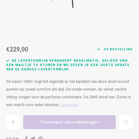
Kasten
Cobble
Spotjes
Vazen
Kleer
Badm
Bankjes
Vienna
Kussens
Vitrin
Havana
Plaids
Conso
€229,00
Helsinki
Bath & Body
Nacht
OP BESTELLING
DE LEVERTERMIJN VERANDERT REGELMATIG, GELIEVE ONS
Belvedere
Kaartjes
Kaste
EEN MAILTJE TE STUREN EN WE GEVEN JE EEN JUISTE UPDATE
VAN DE HUIDIGE LEVERTERMIJN!
Isla Sofa
Textiel
Wandk
De naam ‘OMG’ zegt het eigenlijk al: het karakter van deze stoel scoort
punten op zowel comfort als stijl. De ronde vormen, de velvet zachte
Daydream XL
Kerst
zitting zorgen voor de perfecte combinatie. De OMG stoel van Zuiver is
een match voor ieder interieur.
Lees meer
Geurstokjes
Toevoegen aan winkelwagen
Bloempotten
DELEN: