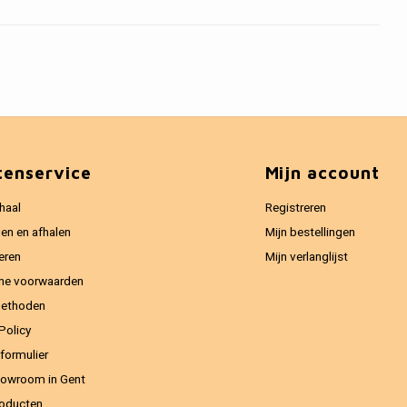
tenservice
Mijn account
haal
Registreren
en en afhalen
Mijn bestellingen
eren
Mijn verlanglijst
ne voorwaarden
methoden
Policy
formulier
owroom in Gent
oducten