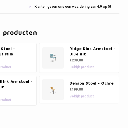
Klanten geven ons een waardering van 4,9 op 5!
e producten
Stoel -
Ridge Kink Armstoel -
ut Milk
Blue Rib
0
€239,00
product
Bekijk product
Kink Armstoel -
Benson Stoel - Ochre
Rib
€199,00
0
Bekijk product
product