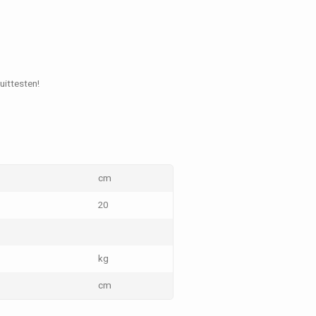
uittesten!
cm
20
kg
cm