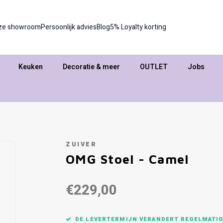
ze showroom
Persoonlijk advies
Blog
5% Loyalty korting
Keuken
Decoratie & meer
OUTLET
Jobs
ZUIVER
OMG Stoel - Camel
€229,00
DE LEVERTERMIJN VERANDERT REGELMATIG,