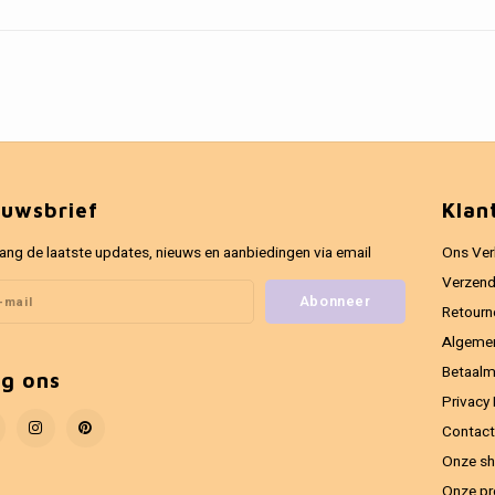
euwsbrief
Klan
ang de laatste updates, nieuws en aanbiedingen via email
Ons Ver
Verzend
Abonneer
Retourn
Algeme
Betaal
lg ons
Privacy 
Contact
Onze sh
Onze pr