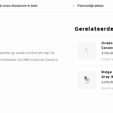
n in onze showroom in Gent
Persoonlijk advies
Gerelateerd
Ocean 
Cocon
 punten op zowel comfort als stijl. De
€159,0
Bekijk 
combinatie. De OMG stoel van Zuiver is
Ridge 
Grey 
€239,0
Bekijk 