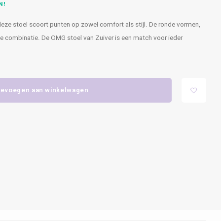
N!
 deze stoel scoort punten op zowel comfort als stijl. De ronde vormen,
te combinatie. De OMG stoel van Zuiver is een match voor ieder
evoegen aan winkelwagen