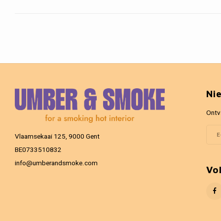
Ni
Ontv
Vlaamsekaai 125, 9000 Gent
BE0733510832
info@umberandsmoke.com
Vo