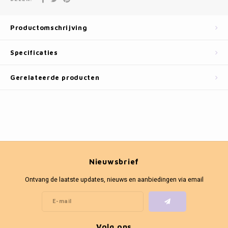
Fotokaders
Productomschrijving
Specificaties
Gerelateerde producten
Nieuwsbrief
Ontvang de laatste updates, nieuws en aanbiedingen via email
Volg ons