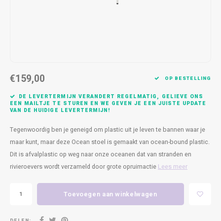
Kasten
Cobble
Spotjes
Vazen
Kleer
Badm
Bankjes
Vienna
Kussens
Vitrin
Havana
Plaids
Conso
€159,00
Helsinki
Bath & Body
Nacht
OP BESTELLING
DE LEVERTERMIJN VERANDERT REGELMATIG, GELIEVE ONS
Belvedere
Kaartjes
Kaste
EEN MAILTJE TE STUREN EN WE GEVEN JE EEN JUISTE UPDATE
VAN DE HUIDIGE LEVERTERMIJN!
Isla Sofa
Textiel
Wandk
Tegenwoordig ben je geneigd om plastic uit je leven te bannen waar je
maar kunt, maar deze Ocean stoel is gemaakt van ocean-bound plastic.
Daydream XL
Kerst
Dit is afvalplastic op weg naar onze oceanen dat van stranden en
rivieroevers wordt verzameld door grote opruimactie
Lees meer
Geurstokjes
Toevoegen aan winkelwagen
Bloempotten
DELEN: