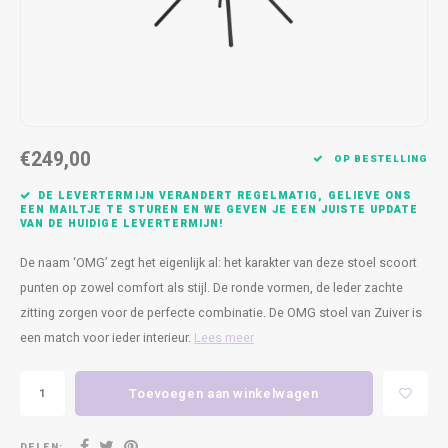
Kasten
Cobble
Spotjes
Vazen
Kleer
Badm
Bankjes
Vienna
Kussens
Vitrin
Havana
Plaids
Conso
€249,00
Helsinki
Bath & Body
Nacht
OP BESTELLING
DE LEVERTERMIJN VERANDERT REGELMATIG, GELIEVE ONS
Belvedere
Kaartjes
Kaste
EEN MAILTJE TE STUREN EN WE GEVEN JE EEN JUISTE UPDATE
VAN DE HUIDIGE LEVERTERMIJN!
Isla Sofa
Textiel
Wandk
De naam ‘OMG’ zegt het eigenlijk al: het karakter van deze stoel scoort
punten op zowel comfort als stijl. De ronde vormen, de leder zachte
Daydream XL
Kerst
zitting zorgen voor de perfecte combinatie. De OMG stoel van Zuiver is
een match voor ieder interieur.
Lees meer
Geurstokjes
Toevoegen aan winkelwagen
Bloempotten
DELEN: