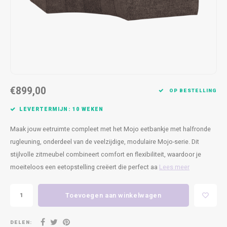
Kasten
Cobble
Spotjes
Vazen
Kleer
Badm
Bankjes
Vienna
Kussens
Vitrin
Havana
Plaids
Conso
Helsinki
Bath & Body
Nacht
€899,00
OP BESTELLING
Belvedere
Kaartjes
Kaste
LEVERTERMIJN: 10 WEKEN
Maak jouw eetruimte compleet met het Mojo eetbankje met halfronde
Isla Sofa
Textiel
Wandk
rugleuning, onderdeel van de veelzijdige, modulaire Mojo-serie. Dit
stijlvolle zitmeubel combineert comfort en flexibiliteit, waardoor je
Daydream XL
Kerst
moeiteloos een eetopstelling creëert die perfect aa
Lees meer
Geurstokjes
Toevoegen aan winkelwagen
Bloempotten
DELEN: