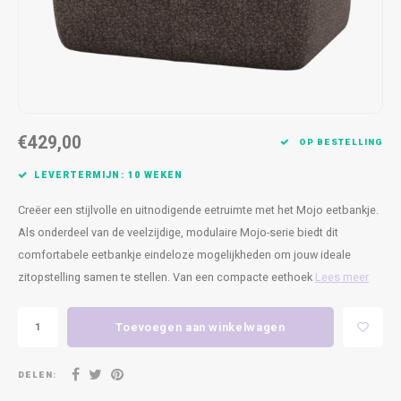
Kasten
Cobble
Spotjes
Vazen
Kleer
Badm
Bankjes
Vienna
Kussens
Vitrin
Havana
Plaids
Conso
€429,00
Helsinki
Bath & Body
Nacht
OP BESTELLING
LEVERTERMIJN: 10 WEKEN
Belvedere
Kaartjes
Kaste
Creëer een stijlvolle en uitnodigende eetruimte met het Mojo eetbankje.
Isla Sofa
Textiel
Wandk
Als onderdeel van de veelzijdige, modulaire Mojo-serie biedt dit
comfortabele eetbankje eindeloze mogelijkheden om jouw ideale
Daydream XL
Kerst
zitopstelling samen te stellen. Van een compacte eethoek
Lees meer
Geurstokjes
Toevoegen aan winkelwagen
Bloempotten
DELEN: