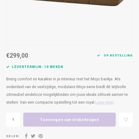
Kasten
Cobble
Spotjes
Vazen
Kleer
Badm
Bankjes
Vienna
Kussens
Vitrin
Havana
Plaids
Conso
Helsinki
Bath & Body
Nacht
€299,00
OP BESTELLING
Belvedere
Kaartjes
Kaste
LEVERTERMIJN: 10 WEKEN
Breng comfort en karakter in je interieur met het Mojo bankje. Als
Isla Sofa
Textiel
Wandk
onderdeel van de veelzijdige, modulaire Mojo-serie biedt dit stijlvolle
zitmeubel eindeloze mogelijkheden om jouw ideale zithoek samen te
Daydream XL
Kerst
stellen. Van een compacte opstelling tot een royal
Lees meer
Geurstokjes
Toevoegen aan winkelwagen
Bloempotten
DELEN: