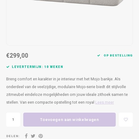
Kasten
Cobble
Spotjes
Vazen
Kleer
Badm
Bankjes
Vienna
Kussens
Vitrin
Havana
Plaids
Conso
Helsinki
Bath & Body
Nacht
€299,00
OP BESTELLING
Belvedere
Kaartjes
Kaste
LEVERTERMIJN: 10 WEKEN
Breng comfort en karakter in je interieur met het Mojo bankje. Als
Isla Sofa
Textiel
Wandk
onderdeel van de veelzijdige, modulaire Mojo-serie biedt dit stijlvolle
zitmeubel eindeloze mogelijkheden om jouw ideale zithoek samen te
Daydream XL
Kerst
stellen. Van een compacte opstelling tot een royal
Lees meer
Geurstokjes
Toevoegen aan winkelwagen
Bloempotten
DELEN: