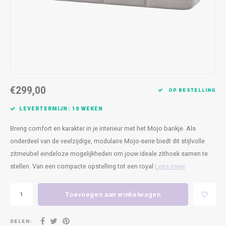
Kasten
Cobble
Spotjes
Vazen
Kleer
Badm
Bankjes
Vienna
Kussens
Vitrin
Havana
Plaids
Conso
Helsinki
Bath & Body
Nacht
€299,00
OP BESTELLING
Belvedere
Kaartjes
Kaste
LEVERTERMIJN: 10 WEKEN
Breng comfort en karakter in je interieur met het Mojo bankje. Als
Isla Sofa
Textiel
Wandk
onderdeel van de veelzijdige, modulaire Mojo-serie biedt dit stijlvolle
zitmeubel eindeloze mogelijkheden om jouw ideale zithoek samen te
Daydream XL
Kerst
stellen. Van een compacte opstelling tot een royal
Lees meer
Geurstokjes
Toevoegen aan winkelwagen
Bloempotten
DELEN: