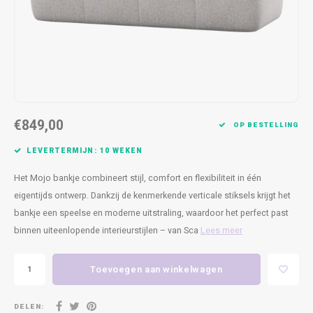
Kasten
Cobble
Spotjes
Vazen
Kleer
Badm
Bankjes
Vienna
Kussens
Vitrin
Havana
Plaids
Conso
Helsinki
Bath & Body
Nacht
€849,00
OP BESTELLING
Belvedere
Kaartjes
Kaste
LEVERTERMIJN: 10 WEKEN
Het Mojo bankje combineert stijl, comfort en flexibiliteit in één
Isla Sofa
Textiel
Wandk
eigentijds ontwerp. Dankzij de kenmerkende verticale stiksels krijgt het
bankje een speelse en moderne uitstraling, waardoor het perfect past
Daydream XL
Kerst
binnen uiteenlopende interieurstijlen – van Sca
Lees meer
Geurstokjes
Toevoegen aan winkelwagen
Bloempotten
DELEN: