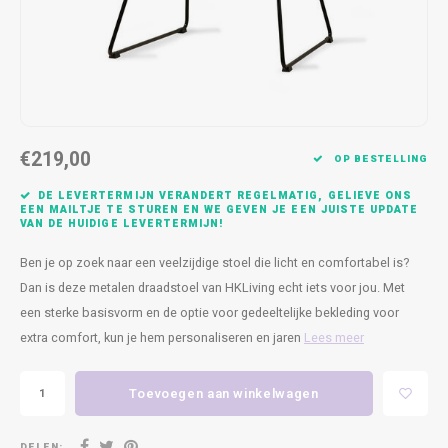
Kasten
Cobble
Spotjes
Vazen
Kleer
Badm
Bankjes
Vienna
Kussens
Vitrin
Havana
Plaids
Conso
€219,00
Helsinki
Bath & Body
Nacht
OP BESTELLING
DE LEVERTERMIJN VERANDERT REGELMATIG, GELIEVE ONS
Belvedere
Kaartjes
Kaste
EEN MAILTJE TE STUREN EN WE GEVEN JE EEN JUISTE UPDATE
VAN DE HUIDIGE LEVERTERMIJN!
Isla Sofa
Textiel
Wandk
Ben je op zoek naar een veelzijdige stoel die licht en comfortabel is?
Dan is deze metalen draadstoel van HKLiving echt iets voor jou. Met
Daydream XL
Kerst
een sterke basisvorm en de optie voor gedeeltelijke bekleding voor
extra comfort, kun je hem personaliseren en jaren
Lees meer
Geurstokjes
Toevoegen aan winkelwagen
Bloempotten
DELEN: