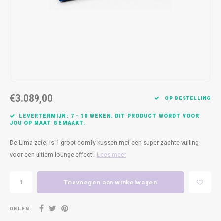
Kasten
Cobble
Spotjes
Vazen
Kleer
Badm
Bankjes
Vienna
Kussens
Vitrin
Havana
Plaids
Conso
Helsinki
Bath & Body
Nacht
€3.089,00
OP BESTELLING
Belvedere
Kaartjes
Kaste
LEVERTERMIJN: 7 - 10 WEKEN. DIT PRODUCT WORDT VOOR
JOU OP MAAT GEMAAKT.
Isla Sofa
Textiel
Wandk
De Lima zetel is 1 groot comfy kussen met een super zachte vulling
Daydream XL
Kerst
voor een ultiem lounge effect!
Lees meer
Geurstokjes
Toevoegen aan winkelwagen
Bloempotten
DELEN: