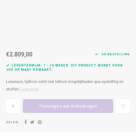
Kasten
Cobble
Spotjes
Vazen
Kleer
Badm
Bankjes
Vienna
Kussens
Vitrin
Havana
Plaids
Conso
Helsinki
Bath & Body
Nacht
€2.809,00
OP BESTELLING
Belvedere
Kaartjes
Kaste
LEVERTERMIJN: 7 - 10 WEKEN. DIT PRODUCT WORDT VOOR
JOU OP MAAT GEMAAKT.
Isla Sofa
Textiel
Wandk
Luxueuze, tijdloze zetel met talloze mogelijkheden qua opstelling en
stoffen.
Lees meer
Daydream XL
Kerst
Toevoegen aan winkelwagen
Geurstokjes
Bloempotten
DELEN: