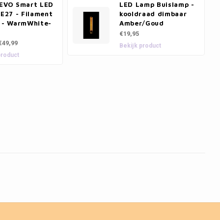
 EVO Smart LED
LED Lamp Buislamp -
 E27 - Filament
kooldraad dimbaar
d - WarmWhite-
Amber/Goud
€19,95
€49,99
Bekijk product
product