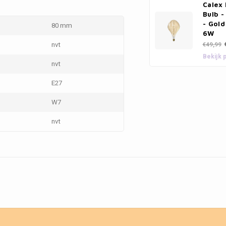
Calex
Bulb -
- Gol
80 mm
6W
nvt
€49,99
Bekijk 
nvt
E27
W7
nvt