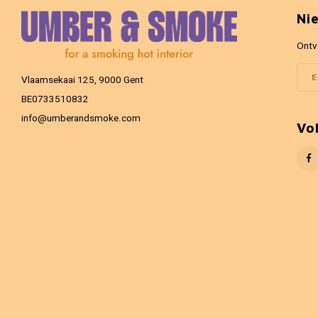
Ni
Ontv
Vlaamsekaai 125, 9000 Gent
BE0733510832
info@umberandsmoke.com
Vo