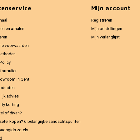
tenservice
Mijn account
haal
Registreren
en en afhalen
Mijn bestellingen
eren
Mijn verlanglijst
ne voorwaarden
methoden
Policy
formulier
owroom in Gent
oducten
lijk advies
lty korting
el of divan?
zetel kopen? 6 belangrijke aandachtspunten
udsgids zetels
ed