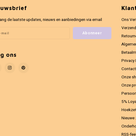
euwsbrief
Klan
ang de laatste updates, nieuws en aanbiedingen via email
Ons Ver
Verzend
Abonneer
Retourn
Algeme
Betaal
lg ons
Privacy 
Contact
Onze sh
Onze pr
Persoon
5% Loya
Hoekzet
Nieuwe 
Onderho
RSS-fe