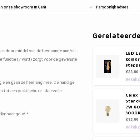
n in onze showroom in Gent
Persoonlijk advies
Gerelateerd
en door middel van de bestaande aan/uit
LED L
er functie (7 watt) zorgt voor de gewenste
kooldr
stapp
€33,00
Bekijk 
gie en gaan ze heel lang mee. De handige
n tot een praktische en sfeervolle
Calex
Stand
7W 80
3000
dimbaar goud *
€12,99
Bekijk 