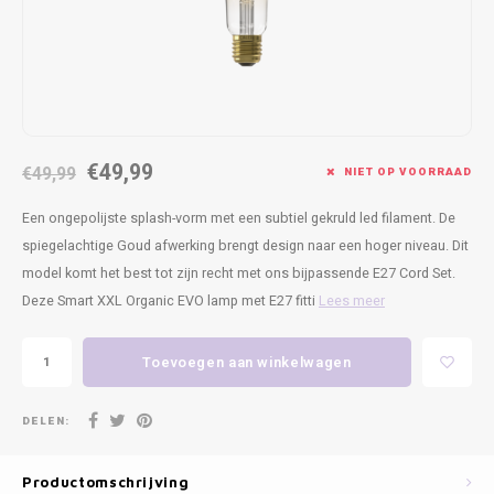
Kasten
Cobble
Spotjes
Vazen
Kleer
Badm
Bankjes
Vienna
Kussens
Vitrin
Havana
Plaids
Conso
€49,99
€49,99
NIET OP VOORRAAD
Helsinki
Bath & Body
Nacht
Een ongepolijste splash-vorm met een subtiel gekruld led filament. De
Belvedere
Kaartjes
Kaste
spiegelachtige Goud afwerking brengt design naar een hoger niveau. Dit
model komt het best tot zijn recht met ons bijpassende E27 Cord Set.
Isla Sofa
Textiel
Wandk
Deze Smart XXL Organic EVO lamp met E27 fitti
Lees meer
Daydream XL
Kerst
Toevoegen aan winkelwagen
Geurstokjes
DELEN:
Bloempotten
Productomschrijving