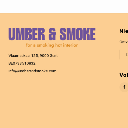
Ni
Ontv
Vlaamsekaai 125, 9000 Gent
BE0733510832
info@umberandsmoke.com
Vo