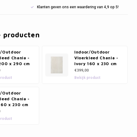
Klanten geven ons een waardering van 4,9 op 5!
e producten
r/Outdoor
Indoor/Outdoor
leed Chania -
Vloerkleed Chania -
 200 x 290 cm
Ivory 160 x 230 cm
0
€399,00
product
Bekijk product
r/Outdoor
leed Chania -
160 x 230 cm
0
product