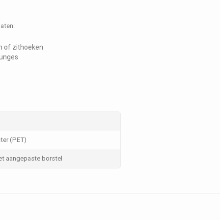
maten:
n of zithoeken
ounges
ter (PET)
et aangepaste borstel