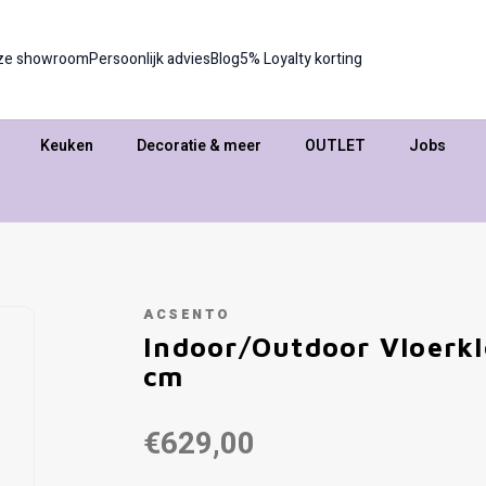
ze showroom
Persoonlijk advies
Blog
5% Loyalty korting
Keuken
Decoratie & meer
OUTLET
Jobs
ACSENTO
Indoor/Outdoor Vloerkl
cm
€629,00