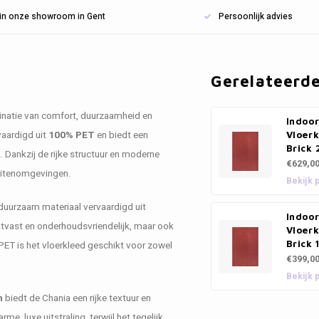
n in onze showroom in Gent
Persoonlijk advies
Gerelateerd
mbinatie van comfort, duurzaamheid en
Indoo
vaardigd uit
100% PET
en biedt een
Vloerk
Brick
. Dankzij de rijke structuur en moderne
€629,0
buitenomgevingen.
Bekijk 
 duurzaam materiaal vervaardigd uit
Indoo
lijtvast en onderhoudsvriendelijk, maar ook
Vloerk
Brick 
PET is het vloerkleed geschikt voor zowel
€399,0
Bekijk 
m
biedt de Chania een rijke textuur en
, luxe uitstraling, terwijl het tegelijk