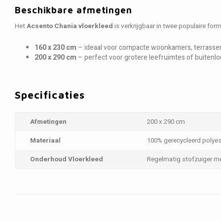
Beschikbare afmetingen
Het
Acsento Chania vloerkleed
is verkrijgbaar in twee populaire for
160 x 230 cm
– ideaal voor compacte woonkamers, terrasse
200 x 290 cm
– perfect voor grotere leefruimtes of buitenl
Specificaties
Afmetingen
200 x 290 cm
Materiaal
100% gerecycleerd polyes
Onderhoud Vloerkleed
Regelmatig stofzuiger m