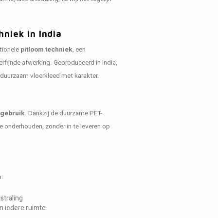
niek in India
tionele
pitloom techniek
, een
rfijnde afwerking. Geproduceerd in India,
 duurzaam vloerkleed met karakter.
ngebruik
. Dankzij de duurzame PET-
te onderhouden, zonder in te leveren op
n:
tstraling
n iedere ruimte