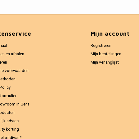
tenservice
Mijn account
haal
Registreren
en en afhalen
Mijn bestellingen
eren
Mijn verlanglijst
ne voorwaarden
methoden
Policy
formulier
owroom in Gent
oducten
lijk advies
lty korting
el of divan?