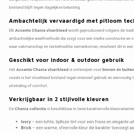
bestand blijft tegen dagelijkse belasting.
Ambachtelijk vervaardigd met pitloom tech
Elk
Acsento Chania vloerkleed
wordt geproduceerd volgens de tradi
ambachtelijke weefmethode die zorgt voor een sterke constructie en ve
waar vakmanschap en textieltraditie samenkomen, resulteert dit in een
Geschikt voor indoor & outdoor gebruik
Het
Acsento Chania vloerkleed
is ontworpen voor
binnen én buite
vezels is het vloerkleed bestand tegen intensief gebruik en eenvoudig 
uitstraling of comfort.
Verkrijgbaar in 2 stijlvolle kleuren
De
Chania collectie
is beschikbaar in twee karaktervolle kleurvariante
Ivory
– een lichte, tijdloze tint voor een frisse en elegante ui
Brick
– een warme, sfeervolle kleur die karakter toevoegt aa