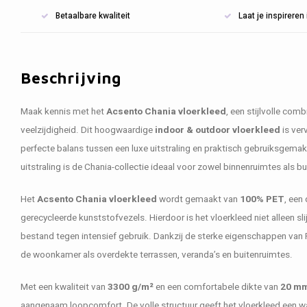
Betaalbare kwaliteit
Laat je inspirere
Beschrijving
Maak kennis met het
Acsento Chania vloerkleed
, een stijlvolle co
veelzijdigheid. Dit hoogwaardige
indoor & outdoor vloerkleed
is ver
perfecte balans tussen een luxe uitstraling en praktisch gebruiksgemak
uitstraling is de Chania-collectie ideaal voor zowel binnenruimtes als 
Het
Acsento Chania vloerkleed
wordt gemaakt van
100% PET
, een
gerecycleerde kunststofvezels. Hierdoor is het vloerkleed niet alleen s
bestand tegen intensief gebruik. Dankzij de sterke eigenschappen van 
de woonkamer als overdekte terrassen, veranda’s en buitenruimtes.
Met een kwaliteit van
3300 g/m²
en een comfortabele dikte van
20 m
aangenaam loopcomfort. De volle structuur geeft het vloerkleed een warme