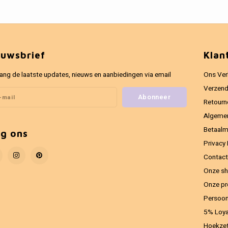
euwsbrief
Klan
ang de laatste updates, nieuws en aanbiedingen via email
Ons Ver
Verzend
Abonneer
Retourn
Algeme
Betaal
lg ons
Privacy 
Contact
Onze sh
Onze pr
Persoon
5% Loya
Hoekzet