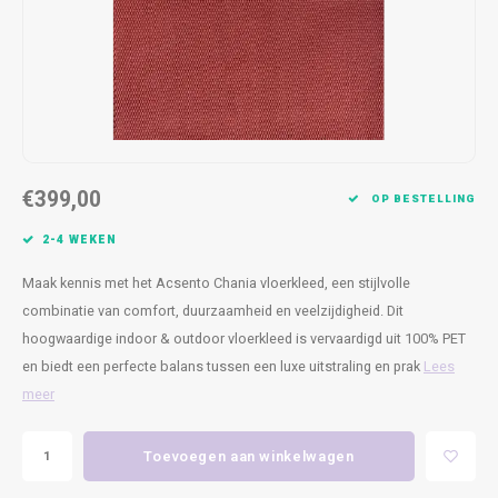
Kasten
Cobble
Spotjes
Vazen
Kleer
Badm
Bankjes
Vienna
Kussens
Vitrin
Havana
Plaids
Conso
Helsinki
Bath & Body
Nacht
€399,00
OP BESTELLING
Belvedere
Kaartjes
Kaste
2-4 WEKEN
Maak kennis met het Acsento Chania vloerkleed, een stijlvolle
Isla Sofa
Textiel
Wandk
combinatie van comfort, duurzaamheid en veelzijdigheid. Dit
hoogwaardige indoor & outdoor vloerkleed is vervaardigd uit 100% PET
Daydream XL
Kerst
en biedt een perfecte balans tussen een luxe uitstraling en prak
Lees
Geurstokjes
meer
Bloempotten
Toevoegen aan winkelwagen