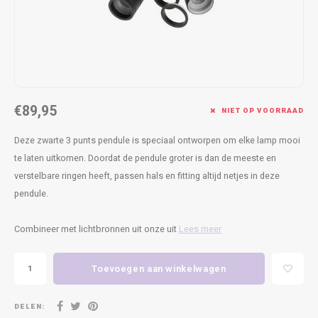
Kasten
Cobble
Spotjes
Vazen
Kleer
Badm
Bankjes
Vienna
Kussens
Vitrin
Havana
Plaids
Conso
€89,95
NIET OP VOORRAAD
Helsinki
Bath & Body
Nacht
Deze zwarte 3 punts pendule is speciaal ontworpen om elke lamp mooi
Belvedere
Kaartjes
Kaste
te laten uitkomen. Doordat de pendule groter is dan de meeste en
verstelbare ringen heeft, passen hals en fitting altijd netjes in deze
Isla Sofa
Textiel
Wandk
pendule.
Daydream XL
Kerst
Combineer met lichtbronnen uit onze uit
Lees meer
Geurstokjes
Toevoegen aan winkelwagen
Bloempotten
DELEN: