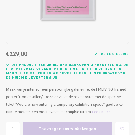
Kasten
Cobble
Spotjes
Vazen
Kleer
Badm
Bankjes
Vienna
Kussens
Vitrin
Havana
Plaids
Conso
Helsinki
Bath & Body
Nacht
€229,00
OP BESTELLING
Belvedere
Kaartjes
Kaste
DIT PRODUCT KAN JE BIJ ONS AANKOPEN OP BESTELLING. DE
LEVERTERMIJN VERANDERT REGELMATIG, GELIEVE ONS EEN
MAILTJE TE STUREN EN WE GEVEN JE EEN JUISTE UPDATE VAN
Isla Sofa
Textiel
Wandk
DE HUIDIGE LEVERTERMIJN!
Maak van je interieur een persoonlijke galerie met de HKLIVING framed
Daydream XL
Kerst
poster ‘Home Gallery’. Deze opvallende roze poster met de speelse
tekst “You are now entering a temporary exhibition space” geeft elke
Geurstokjes
ruimte meteen een creatieve en eigentijdse uitstra
Lees meer
Bloempotten
Toevoegen aan winkelwagen