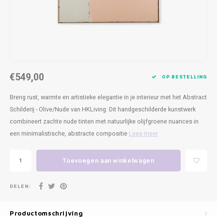
Kasten
Cobble
Spotjes
Vazen
Kleer
Badm
Bankjes
Vienna
Kussens
Vitrin
Havana
Plaids
Conso
€549,00
Helsinki
Bath & Body
Nacht
OP BESTELLING
Breng rust, warmte en artistieke elegantie in je interieur met het Abstract
Belvedere
Kaartjes
Kaste
Schilderij - Olive/Nude van HKLiving. Dit handgeschilderde kunstwerk
combineert zachte nude tinten met natuurlijke olijfgroene nuances in
Isla Sofa
Textiel
Wandk
een minimalistische, abstracte compositie
Lees meer
Daydream XL
Kerst
Toevoegen aan winkelwagen
Geurstokjes
DELEN:
Bloempotten
Productomschrijving