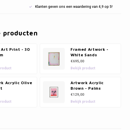
Klanten geven ons een waardering van 4,9 op 5!
e producten
Art Print - 30
Framed Artwork -
cm
White Sands
€695,00
product
Bekijk product
k Acrylic Olive
Artwork Acrylic
st
Brown - Palms
€129,00
product
Bekijk product