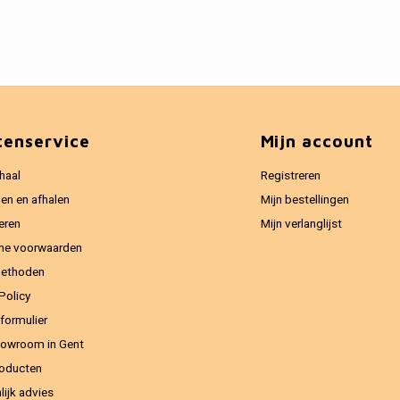
tenservice
Mijn account
haal
Registreren
en en afhalen
Mijn bestellingen
eren
Mijn verlanglijst
ne voorwaarden
methoden
Policy
formulier
owroom in Gent
oducten
lijk advies