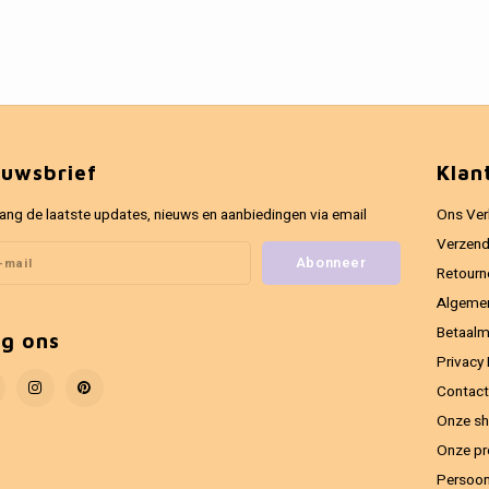
euwsbrief
Klan
ang de laatste updates, nieuws en aanbiedingen via email
Ons Ver
Verzend
Abonneer
Retourn
Algeme
Betaal
lg ons
Privacy 
Contact
Onze sh
Onze pr
Persoon