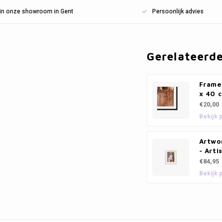
n in onze showroom in Gent
Persoonlijk advies
Gerelateerd
Frame 
x 40 
€20,00
Bekijk 
Artwor
- Arti
€84,95
Bekijk 