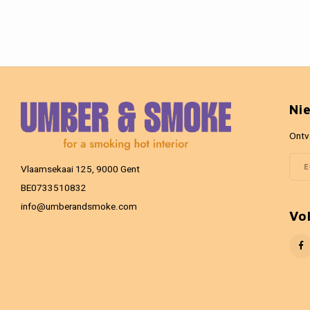
Ni
Ontv
Vlaamsekaai 125, 9000 Gent
BE0733510832
info@umberandsmoke.com
Vo