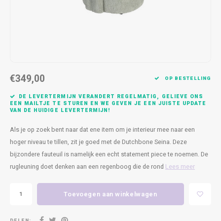
Kasten
Cobble
Spotjes
Vazen
Kleer
Badm
Bankjes
Vienna
Kussens
Vitrin
Havana
Plaids
Conso
€349,00
Helsinki
Bath & Body
Nacht
OP BESTELLING
DE LEVERTERMIJN VERANDERT REGELMATIG, GELIEVE ONS
Belvedere
Kaartjes
Kaste
EEN MAILTJE TE STUREN EN WE GEVEN JE EEN JUISTE UPDATE
VAN DE HUIDIGE LEVERTERMIJN!
Isla Sofa
Textiel
Wandk
Als je op zoek bent naar dat ene item om je interieur mee naar een
hoger niveau te tillen, zit je goed met de Dutchbone Seina. Deze
Daydream XL
Kerst
bijzondere fauteuil is namelijk een echt statement piece te noemen. De
rugleuning doet denken aan een regenboog die de rond
Lees meer
Geurstokjes
Toevoegen aan winkelwagen
Bloempotten
DELEN: