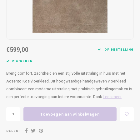
Kasten
Cobble
Spotjes
Vazen
Kleer
Badm
Bankjes
Vienna
Kussens
Vitrin
Havana
Plaids
Conso
€599,00
Helsinki
Bath & Body
Nacht
OP BESTELLING
2-4 WEKEN
Belvedere
Kaartjes
Kaste
Breng comfort, zachtheid en een stijlvolle uitstraling in huis met het
Isla Sofa
Textiel
Wandk
Acsento Kos vloerkleed. Dit hoogwaardige handgeweven vloerkleed
combineert een moderne uitstraling met praktisch gebruiksgemak en is
Daydream XL
Kerst
een perfecte toevoeging aan iedere woonruimte. Dank
Lees meer
Geurstokjes
Toevoegen aan winkelwagen
Bloempotten
DELEN: