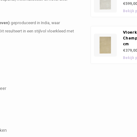
€599,0
Bekijk 
even)
geproduceerd in India, waar
esulteert in een stijlvol vloerkleed met
Vloerk
Champ
cm
€379,0
Bekijk 
feer
eken