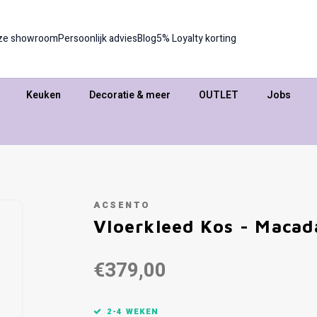
ze showroom
Persoonlijk advies
Blog
5% Loyalty korting
Keuken
Decoratie & meer
OUTLET
Jobs
ACSENTO
Vloerkleed Kos - Maca
€379,00
2-4 WEKEN