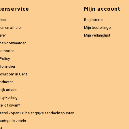
tenservice
Mijn account
haal
Registreren
en en afhalen
Mijn bestellingen
eren
Mijn verlanglijst
ne voorwaarden
methoden
Policy
formulier
owroom in Gent
oducten
lijk advies
lty korting
el of divan?
zetel kopen? 6 belangrijke aandachtspunten
udsgids zetels
ed