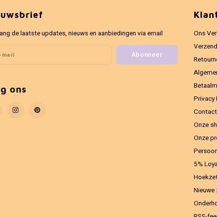
euwsbrief
Klan
ang de laatste updates, nieuws en aanbiedingen via email
Ons Ver
Verzend
Abonneer
Retourn
Algeme
Betaal
lg ons
Privacy 
Contact
Onze sh
Onze pr
Persoon
5% Loya
Hoekzet
Nieuwe 
Onderho
RSS-fe