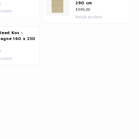
290 cm
0
€599,00
product
Bekijk product
leed Kos -
agne 160 x 230
0
product