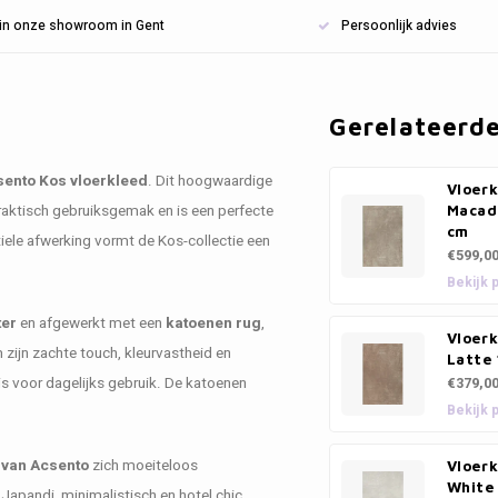
n in onze showroom in Gent
Persoonlijk advies
Gerelateerd
ento Kos vloerkleed
. Dit hoogwaardige
Vloerk
aktisch gebruiksgemak en is een perfecte
Macad
cm
iele afwerking vormt de Kos-collectie een
€599,0
Bekijk 
ter
en afgewerkt met een
katoenen rug
,
Vloerk
zijn zachte touch, kleurvastheid en
Latte
is voor dagelijks gebruik. De katoenen
€379,0
Bekijk 
 van Acsento
zich moeiteloos
Vloerk
White
apandi, minimalistisch en hotel chic.