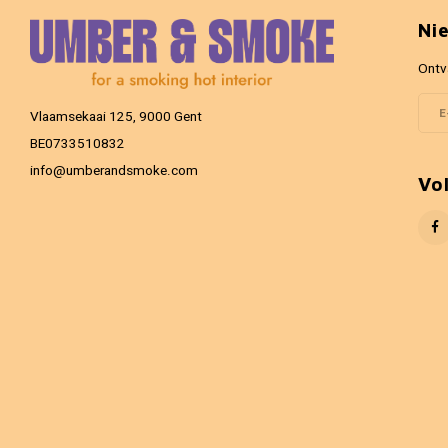
Ni
Ontv
Vlaamsekaai 125, 9000 Gent
BE0733510832
info@umberandsmoke.com
Vo