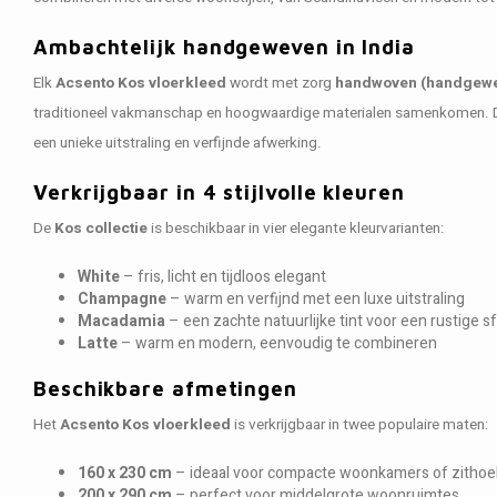
Ambachtelijk handgeweven in India
Elk
Acsento Kos vloerkleed
wordt met zorg
handwoven (handgew
traditioneel vakmanschap en hoogwaardige materialen samenkomen. Dit r
een unieke uitstraling en verfijnde afwerking.
Verkrijgbaar in 4 stijlvolle kleuren
De
Kos collectie
is beschikbaar in vier elegante kleurvarianten:
White
– fris, licht en tijdloos elegant
Champagne
– warm en verfijnd met een luxe uitstraling
Macadamia
– een zachte natuurlijke tint voor een rustige s
Latte
– warm en modern, eenvoudig te combineren
Beschikbare afmetingen
Het
Acsento Kos vloerkleed
is verkrijgbaar in twee populaire maten:
160 x 230 cm
– ideaal voor compacte woonkamers of zitho
200 x 290 cm
– perfect voor middelgrote woonruimtes