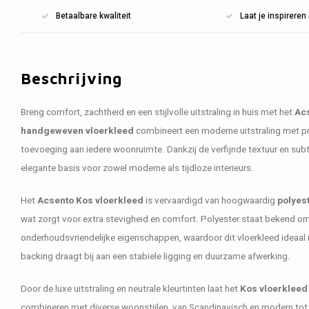
Betaalbare kwaliteit
Laat je inspirere
Beschrijving
Breng comfort, zachtheid en een stijlvolle uitstraling in huis met het
Acs
handgeweven vloerkleed
combineert een moderne uitstraling met pr
toevoeging aan iedere woonruimte. Dankzij de verfijnde textuur en subt
elegante basis voor zowel moderne als tijdloze interieurs.
Het
Acsento Kos vloerkleed
is vervaardigd van hoogwaardig
polyes
wat zorgt voor extra stevigheid en comfort. Polyester staat bekend om 
onderhoudsvriendelijke eigenschappen, waardoor dit vloerkleed ideaal 
backing draagt bij aan een stabiele ligging en duurzame afwerking.
Door de luxe uitstraling en neutrale kleurtinten laat het
Kos vloerkleed
combineren met diverse woonstijlen, van Scandinavisch en modern tot J