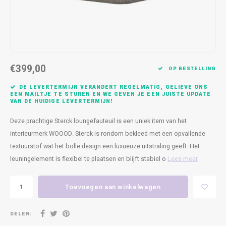
Kasten
Cobble
Spotjes
Vazen
Kleer
Badm
Bankjes
Vienna
Kussens
Vitrin
Havana
Plaids
Conso
€399,00
OP BESTELLING
Helsinki
Bath & Body
Nacht
DE LEVERTERMIJN VERANDERT REGELMATIG, GELIEVE ONS
EEN MAILTJE TE STUREN EN WE GEVEN JE EEN JUISTE UPDATE
VAN DE HUIDIGE LEVERTERMIJN!
Belvedere
Kaartjes
Kaste
Deze prachtige Sterck loungefauteuil is een uniek item van het
Isla Sofa
Textiel
Wandk
interieurmerk WOOOD. Sterck is rondom bekleed met een opvallende
textuurstof wat het bolle design een luxueuze uitstraling geeft. Het
Daydream XL
Kerst
leuningelement is flexibel te plaatsen en blijft stabiel o
Lees meer
Geurstokjes
Toevoegen aan winkelwagen
Bloempotten
DELEN: