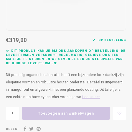
Kasten
Cobble
Spotjes
Vazen
Kleer
Badm
Bankjes
Vienna
Kussens
Vitrin
Havana
Plaids
Conso
€319,00
OP BESTELLING
Helsinki
Bath & Body
Nacht
DIT PRODUCT KAN JE BIJ ONS AANKOPEN OP BESTELLING. DE
LEVERTERMIJN VERANDERT REGELMATIG, GELIEVE ONS EEN
MAILTJE TE STUREN EN WE GEVEN JE EEN JUISTE UPDATE VAN
Belvedere
Kaartjes
Kaste
DE HUIDIGE LEVERTERMIJN!
Dit prachtig organisch salontafel heeft een bijzondere look dankzij zijn
Isla Sofa
Textiel
Wandk
elegantie vormen en robuuste houten onderstel. De tafel is uitgevoerd
in mangohout en afgewerkt met een glanzende coating. Dit tafeltje is
Daydream XL
Kerst
een echte musthave eyecatcher voor in je wo
Lees meer
Geurstokjes
Toevoegen aan winkelwagen
Bloempotten
DELEN: