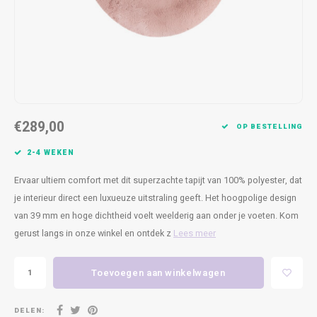
Kasten
Cobble
Spotjes
Vazen
Kleer
Badm
Bankjes
Vienna
Kussens
Vitrin
Havana
Plaids
Conso
Helsinki
Bath & Body
Nacht
€289,00
OP BESTELLING
Belvedere
Kaartjes
Kaste
2-4 WEKEN
Ervaar ultiem comfort met dit superzachte tapijt van 100% polyester, dat
Isla Sofa
Textiel
Wandk
je interieur direct een luxueuze uitstraling geeft. Het hoogpolige design
van 39 mm en hoge dichtheid voelt weelderig aan onder je voeten. Kom
Daydream XL
Kerst
gerust langs in onze winkel en ontdek z
Lees meer
Geurstokjes
Toevoegen aan winkelwagen
Bloempotten
DELEN: