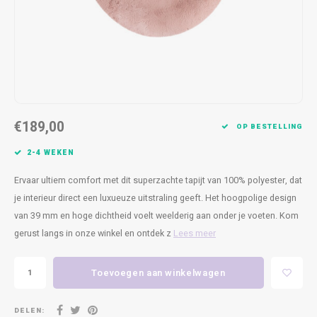
Kasten
Cobble
Spotjes
Vazen
Kleer
Badm
Bankjes
Vienna
Kussens
Vitrin
Havana
Plaids
Conso
Helsinki
Bath & Body
Nacht
€189,00
OP BESTELLING
Belvedere
Kaartjes
Kaste
2-4 WEKEN
Ervaar ultiem comfort met dit superzachte tapijt van 100% polyester, dat
Isla Sofa
Textiel
Wandk
je interieur direct een luxueuze uitstraling geeft. Het hoogpolige design
van 39 mm en hoge dichtheid voelt weelderig aan onder je voeten. Kom
Daydream XL
Kerst
gerust langs in onze winkel en ontdek z
Lees meer
Geurstokjes
Toevoegen aan winkelwagen
Bloempotten
DELEN: