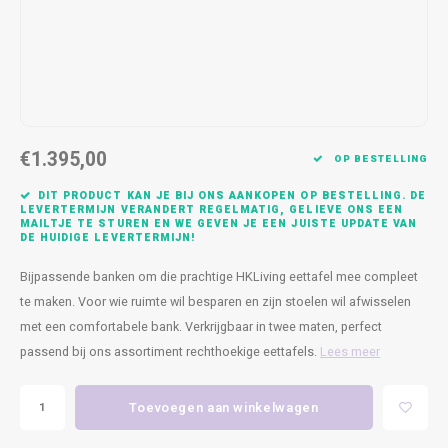
Kasten
Cobble
Spotjes
Vazen
Kleer
Badm
Bankjes
Vienna
Kussens
Vitrin
Havana
Plaids
Conso
€1.395,00
Helsinki
Bath & Body
Nacht
OP BESTELLING
DIT PRODUCT KAN JE BIJ ONS AANKOPEN OP BESTELLING. DE
Belvedere
Kaartjes
Kaste
LEVERTERMIJN VERANDERT REGELMATIG, GELIEVE ONS EEN
MAILTJE TE STUREN EN WE GEVEN JE EEN JUISTE UPDATE VAN
DE HUIDIGE LEVERTERMIJN!
Isla Sofa
Textiel
Wandk
Bijpassende banken om die prachtige HKLiving eettafel mee compleet
te maken. Voor wie ruimte wil besparen en zijn stoelen wil afwisselen
Daydream XL
Kerst
met een comfortabele bank. Verkrijgbaar in twee maten, perfect
passend bij ons assortiment rechthoekige eettafels.
Lees meer
Geurstokjes
Bloempotten
Toevoegen aan winkelwagen