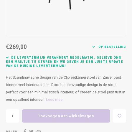
Kasten
Cobble
Spotjes
Vazen
Kleer
Badm
Bankjes
Vienna
Kussens
Vitrin
Havana
Plaids
Conso
€269,00
Helsinki
Bath & Body
Nacht
OP BESTELLING
DE LEVERTERMIJN VERANDERT REGELMATIG, GELIEVE ONS
Belvedere
Kaartjes
Kaste
EEN MAILTJE TE STUREN EN WE GEVEN JE EEN JUISTE UPDATE
VAN DE HUIDIGE LEVERTERMIJN!
Isla Sofa
Textiel
Wandk
Het Scandinavische design van de Clip eetkamerstoel van Zuiver past
binnen veel interieurstijlen. Door het eenvoudige design is de stoel
Daydream XL
Kerst
perfect voor een minimalistisch interieur, of creëert de stoel juist rust in
een opvallend interieur.
Lees meer
Geurstokjes
Toevoegen aan winkelwagen
Bloempotten
DELEN: