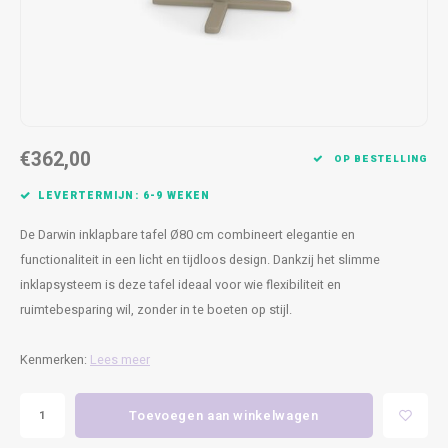
Kasten
Cobble
Spotjes
Vazen
Kleer
Badm
Bankjes
Vienna
Kussens
Vitrin
Havana
Plaids
Conso
€362,00
Helsinki
Bath & Body
Nacht
OP BESTELLING
LEVERTERMIJN: 6-9 WEKEN
Belvedere
Kaartjes
Kaste
De Darwin inklapbare tafel Ø80 cm combineert elegantie en
Isla Sofa
Textiel
Wandk
functionaliteit in een licht en tijdloos design. Dankzij het slimme
inklapsysteem is deze tafel ideaal voor wie flexibiliteit en
Daydream XL
Kerst
ruimtebesparing wil, zonder in te boeten op stijl.
Geurstokjes
Kenmerken:
Lees meer
Bloempotten
Toevoegen aan winkelwagen