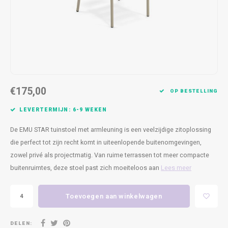
Kasten
Cobble
Spotjes
Vazen
Kleer
Badm
Bankjes
Vienna
Kussens
Vitrin
Havana
Plaids
Conso
Helsinki
Bath & Body
Nacht
€175,00
OP BESTELLING
Belvedere
Kaartjes
Kaste
LEVERTERMIJN: 6-9 WEKEN
De EMU STAR tuinstoel met armleuning is een veelzijdige zitoplossing
Isla Sofa
Textiel
Wandk
die perfect tot zijn recht komt in uiteenlopende buitenomgevingen,
zowel privé als projectmatig. Van ruime terrassen tot meer compacte
Daydream XL
Kerst
buitenruimtes, deze stoel past zich moeiteloos aan
Lees meer
Geurstokjes
Toevoegen aan winkelwagen
Bloempotten
DELEN: