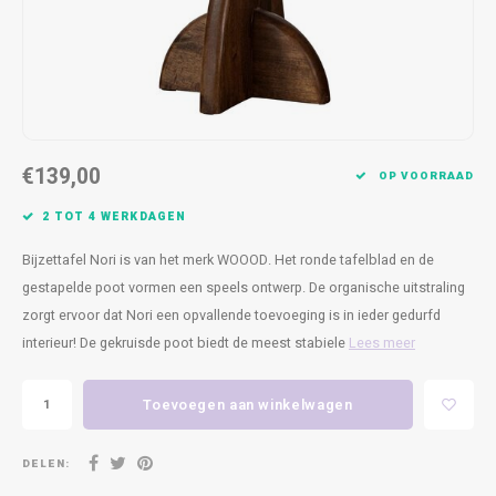
Kasten
Cobble
Spotjes
Vazen
Kleer
Badm
Bankjes
Vienna
Kussens
Vitrin
Havana
Plaids
Conso
€139,00
Helsinki
Bath & Body
Nacht
OP VOORRAAD
2 TOT 4 WERKDAGEN
Belvedere
Kaartjes
Kaste
Bijzettafel Nori is van het merk WOOOD. Het ronde tafelblad en de
Isla Sofa
Textiel
Wandk
gestapelde poot vormen een speels ontwerp. De organische uitstraling
zorgt ervoor dat Nori een opvallende toevoeging is in ieder gedurfd
Daydream XL
Kerst
interieur! De gekruisde poot biedt de meest stabiele
Lees meer
Geurstokjes
Toevoegen aan winkelwagen
Bloempotten
DELEN: