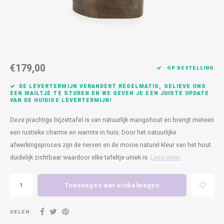
Kasten
Cobble
Spotjes
Vazen
Kleer
Badm
Bankjes
Vienna
Kussens
Vitrin
Havana
Plaids
Conso
€179,00
OP BESTELLING
Helsinki
Bath & Body
Nacht
DE LEVERTERMIJN VERANDERT REGELMATIG, GELIEVE ONS
EEN MAILTJE TE STUREN EN WE GEVEN JE EEN JUISTE UPDATE
VAN DE HUIDIGE LEVERTERMIJN!
Belvedere
Kaartjes
Kaste
Deze prachtige bijzettafel is van natuurlijk mangohout en brengt meteen
Isla Sofa
Textiel
Wandk
een rustieke charme en warmte in huis. Door het natuurlijke
afwerkingsproces zijn de nerven en de mooie naturel kleur van het hout
Daydream XL
Kerst
duidelijk zichtbaar waardoor elke tafeltje uniek is.
Lees meer
Geurstokjes
Toevoegen aan winkelwagen
Bloempotten
DELEN: