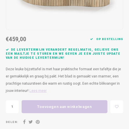
Kasten
Cobble
Spotjes
Vazen
Kleer
Badm
Bankjes
Vienna
Kussens
Vitrin
Havana
Plaids
Conso
€459,00
OP BESTELLING
Helsinki
Bath & Body
Nacht
DE LEVERTERMIJN VERANDERT REGELMATIG, GELIEVE ONS
EEN MAILTJE TE STUREN EN WE GEVEN JE EEN JUISTE UPDATE
VAN DE HUIDIGE LEVERTERMIJN!
Belvedere
Kaartjes
Kaste
Deze leuke bijzettafel is met haar praktische formaat een tafeltje die je
Isla Sofa
Textiel
Wandk
er gemakkelijk en graag bij pakt. Het blad is gemaakt van marmer, een
prachtige natuursteen die warm en rustig oogt. Een echte blikvanger in
Daydream XL
Kerst
jouw interieur!
Lees meer
Geurstokjes
Toevoegen aan winkelwagen
Bloempotten
DELEN: